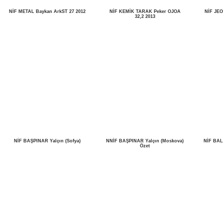
NİF METAL Baykan ArkST 27 2012
NİF KEMİK TARAK Peker OJOA
NİF JEO
32,2 2013
NİF BAŞPINAR Yalçın (Sofya)
NNİF BAŞPINAR Yalçın (Moskova)
NİF BA
Özet