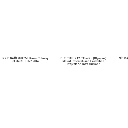
NNİF DAĞI 2012 Yılı Kazısı Tulunay
E. T. TULUNAY, “The Nif (Olympos)
NİF BA
et alii KST 35,2 2014
Mount Research and Excavation
Project: An Introduction”