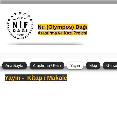
Nif (Olympos) Dağı
Araştırma ve Kazı Projesi
Ana Sayfa
Araştırma / Kazı
Yayın
Ekip
Görse
Yayın - Kitap / Makale