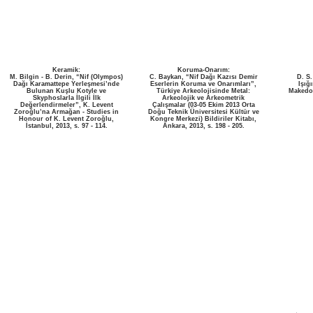
Keramik:
Koruma-Onarım:
M. Bilgin - B. Derin, “Nif (Olympos)
C. Baykan, “Nif Dağı Kazısı Demir
D. S
Dağı Karamattepe Yerleşmesi’nde
Eserlerin Koruma ve Onarımları”,
Işığ
Bulunan Kuşlu Kotyle ve
Türkiye Arkeolojisinde Metal:
Makedon
Skyphoslarla İlgili İlk
Arkeolojik ve Arkeometrik
Değerlendirmeler”, K. Levent
Çalışmalar (03-05 Ekim 2013 Orta
Zoroğlu’na Armağan - Studies in
Doğu Teknik Üniversitesi Kültür ve
Honour of K. Levent Zoroğlu,
Kongre Merkezi) Bildiriler Kitabı,
İstanbul, 2013, s. 97 - 114.
Ankara, 2013, s. 198 - 205.
© 2013-2022 Nif (Olympos) Dağı Araştırma ve Kazı Projesi