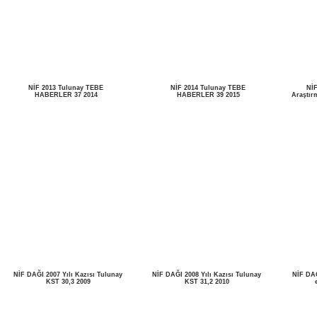
NİF 2013 Tulunay TEBE
NİF 2014 Tulunay TEBE
NİF
HABERLER 37 2014
HABERLER 39 2015
Araştır
NİF DAĞI 2007 Yılı Kazısı Tulunay
NİF DAĞI 2008 Yılı Kazısı Tulunay
NİF DAĞ
KST 30,3 2009
KST 31,2 2010