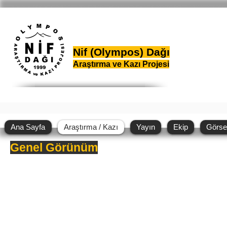
Nif (Olympos) Dağı
Araştırma ve Kazı Projesi
Ana Sayfa
Araştırma / Kazı
Yayın
Ekip
Görse
Genel Görünüm