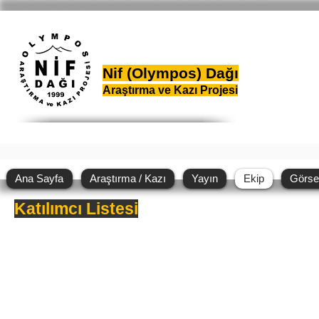
Nif (Olympos) Dağı
Araştırma ve Kazı Projesi
Ana Sayfa
Araştırma / Kazı
Yayın
Ekip
Görse
Katılımcı Listesi
Nif Dağı Kazısı 2013
Nif Dağı Kazısı 2012